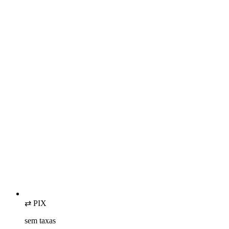
⇄
PIX
sem taxas