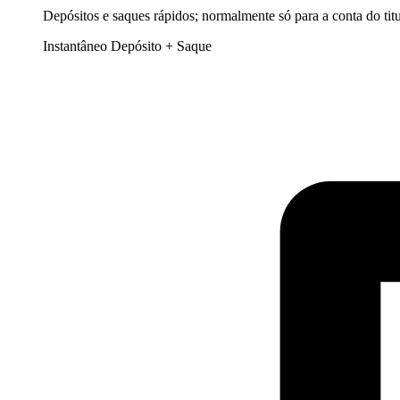
Depósitos e saques rápidos; normalmente só para a conta do tit
Instantâneo
Depósito + Saque